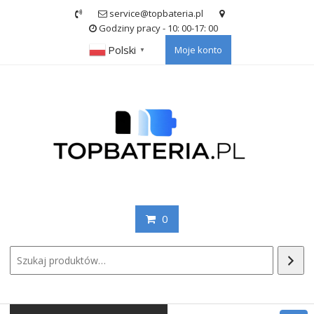
Skip
service@topbateria.pl
to
Godziny pracy - 10: 00-17: 00
content
Polski
Moje konto
▼
0