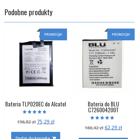
Podobne produkty
PROMOCJA!
PROMOCJA!
Bateria TLP020EC do Alcatel
Bateria do BLU
C726004200T
Oceniono
Pierwotna
Aktualna
75,29
zł
196,82
zł
4.50
Oceniono
na 5
Pierwotna
Aktual
62,29
zł
cena
cena
160,42
zł
5.00
na 5
cena
cena
wynosiła:
wynosi:
Dodaj do koszyka