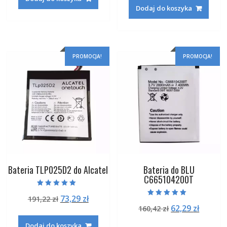
wynosiła:
wynosi
196,82 zł.
75,29 zł.
Dodaj do koszyka
160,42 zł.
62,29 zł
PROMOCJA!
PROMOCJA!
Bateria TLP025D2 do Alcatel
Bateria do BLU
C665104200T
Oceniono
Pierwotna
Aktualna
73,29
zł
191,22
zł
5.00
Oceniono
na 5
Pierwotna
Aktual
62,29
zł
cena
cena
160,42
zł
5.00
na 5
cena
cena
wynosiła:
wynosi:
Dodaj do koszyka