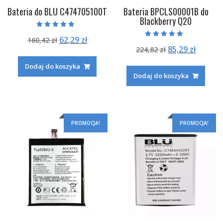
Bateria do BLU C474705100T
Bateria BPCLS00001B do
Blackberry Q20
Oceniono
Pierwotna
Aktualna
62,29
zł
160,42
zł
4.50
Oceniono
na 5
Pierwotna
Aktual
85,29
zł
cena
cena
224,82
zł
5.00
na 5
cena
cena
wynosiła:
wynosi:
Dodaj do koszyka
wynosiła:
wynosi
160,42 zł.
62,29 zł.
Dodaj do koszyka
224,82 zł.
85,29 zł
PROMOCJA!
PROMOCJA!