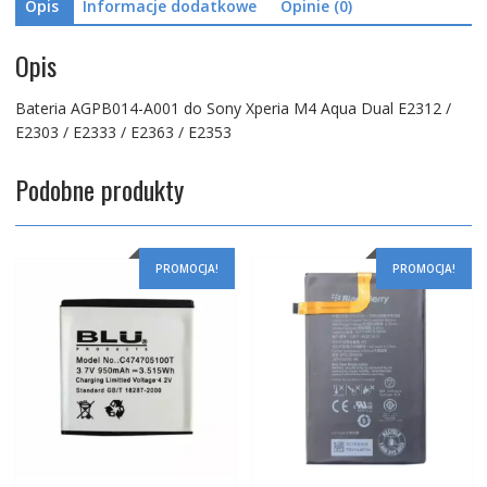
Opis
Informacje dodatkowe
Opinie (0)
E2303
/
E2333
Opis
/
E2363
Bateria AGPB014-A001 do Sony Xperia M4 Aqua Dual E2312 /
/
E2303 / E2333 / E2363 / E2353
E2353
Podobne produkty
PROMOCJA!
PROMOCJA!