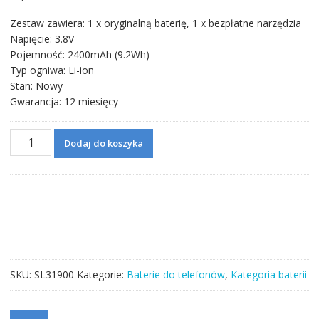
Zestaw zawiera: 1 x oryginalną baterię, 1 x bezpłatne narzędzia
Napięcie: 3.8V
Pojemność: 2400mAh (9.2Wh)
Typ ogniwa: Li-ion
Stan: Nowy
Gwarancja: 12 miesięcy
ilość
Dodaj do koszyka
Bateria
AGPB014-
A001
do
Sony
Xperia
M4
Aqua
SKU:
SL31900
Kategorie:
Baterie do telefonów
,
Kategoria baterii
Dual
E2312
/