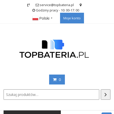
Skip
service@topbateria.pl
to
Godziny pracy - 10: 00-17: 00
content
Polski
Moje konto
▼
0