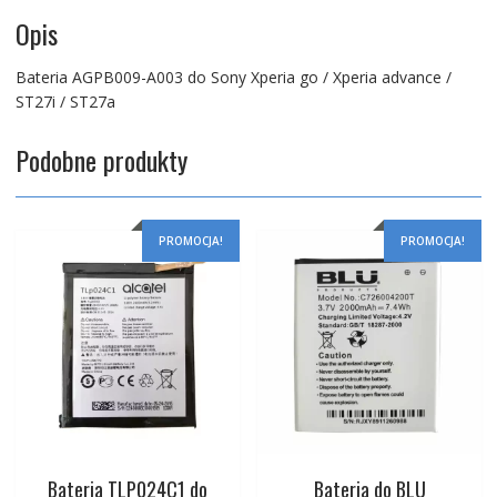
ST27a
Opis
Bateria AGPB009-A003 do Sony Xperia go / Xperia advance /
ST27i / ST27a
Podobne produkty
PROMOCJA!
PROMOCJA!
Bateria TLP024C1 do
Bateria do BLU