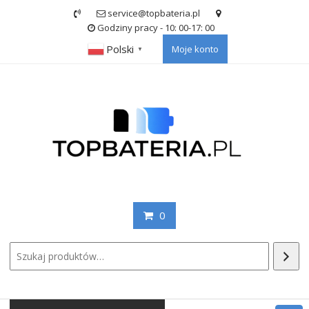
Skip
service@topbateria.pl
to
Godziny pracy - 10: 00-17: 00
content
Polski
Moje konto
▼
0