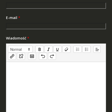
E-mail
*
Wiadomość
*