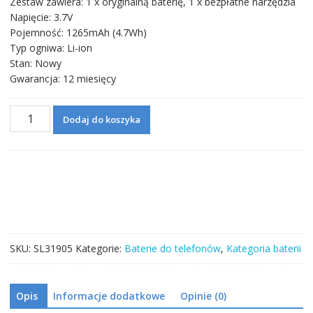
Zestaw zawiera: 1 x oryginalną baterię, 1 x bezpłatne narzędzia
Napięcie: 3.7V
Pojemność: 1265mAh (4.7Wh)
Typ ogniwa: Li-ion
Stan: Nowy
Gwarancja: 12 miesięcy
ilość
Dodaj do koszyka
Bateria
AGPB009-
A003
do
Sony
Xperia
go
/
SKU:
SL31905
Kategorie:
Baterie do telefonów
,
Kategoria baterii
Xperia
advance
/
Opis
Informacje dodatkowe
Opinie (0)
ST27i
/