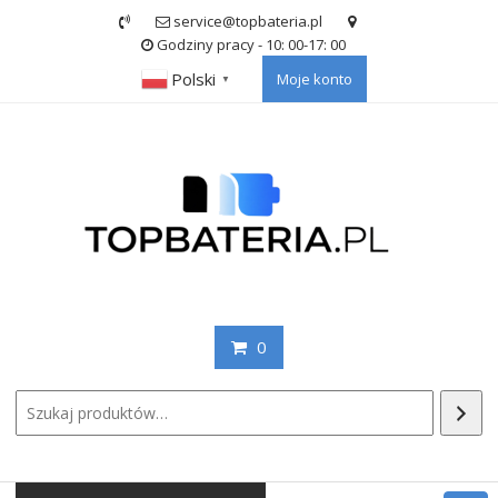
Skip
service@topbateria.pl
to
Godziny pracy - 10: 00-17: 00
content
Polski
Moje konto
▼
0