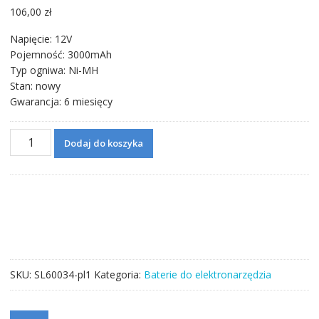
106,00
zł
Napięcie: 12V
Pojemność: 3000mAh
Typ ogniwa: Ni-MH
Stan: nowy
Gwarancja: 6 miesięcy
ilość
Dodaj do koszyka
12V
3000mAh
Nowa
bateria
do
DEWALT
DE9074
DC9071
SKU:
SL60034-pl1
Kategoria:
Baterie do elektronarzędzia
DE9037
DE9071
DE9075