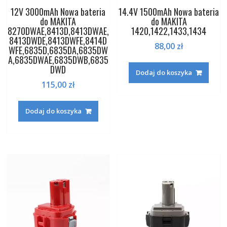
12V 3000mAh Nowa bateria
14.4V 1500mAh Nowa bateria
do MAKITA
do MAKITA
8270DWAE,8413D,8413DWAE,
1420,1422,1433,1434
8413DWDE,8413DWFE,8414D
88,00
zł
WFE,6835D,6835DA,6835DW
A,6835DWAE,6835DWB,6835
DWD
Dodaj do koszyka
115,00
zł
Dodaj do koszyka