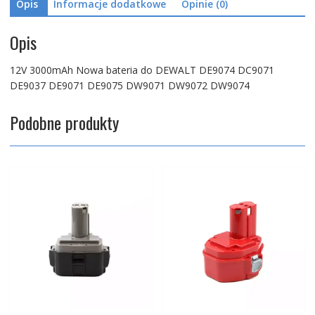
Opis
Informacje dodatkowe
Opinie (0)
DW9071
DW9072
DW9074
Opis
12V 3000mAh Nowa bateria do DEWALT DE9074 DC9071
DE9037 DE9071 DE9075 DW9071 DW9072 DW9074
Podobne produkty