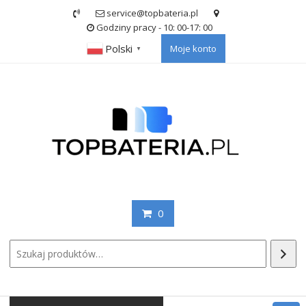
Skip
service@topbateria.pl
to
Godziny pracy - 10: 00-17: 00
content
Polski
Moje konto
▼
0