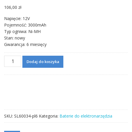
106,00
zł
Napięcie: 12V
Pojemność: 3000mAh
Typ ogniwa: Ni-MH
Stan: nowy
Gwarancja: 6 miesięcy
ilość
Dodaj do koszyka
12V
3000mAh
Nowa
bateria
do
DEWALT
DC528
(Flash
SKU:
SL60034-pl6
Kategoria:
Baterie do elektronarzędzia
Light),DC540,DC540K,DC542,DC542K,DC612KA,DC614KA