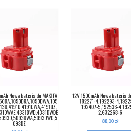
mAh Nowa bateria do MAKITA
12V 1500mAh Nowa bateria d
050DA,1050DRA,1050DWA,105
192271-4,192293-4,1922
13D,4191D,4191DWA,4191DZ,
192407-5,192536-4,192
331DWAE,4331DWD,4331DWDE
2,632268-6
,5093D,5093DWA,5093DWD,5
88,00
zł
093DZ