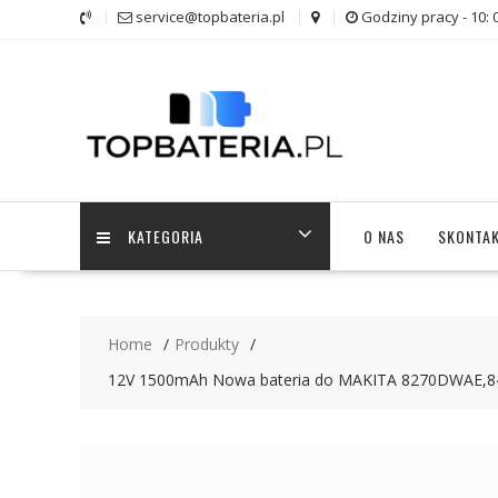
Skip
service@topbateria.pl
Godziny pracy - 10: 
to
content
KATEGORIA
O NAS
SKONTAK
Home
Produkty
12V 1500mAh Nowa bateria do MAKITA 8270DWA