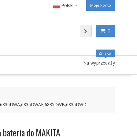
Polski
Moje konto
▼
0
Zniżka!
Na wyprzedaży
DA,6835DWA,6835DWAE,6835DWB,6835DWD
bateria do MAKITA