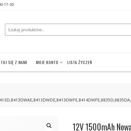
00-17: 00
TUJ SIĘ Z NAMI
MOJE KONTO
LISTA ŻYCZEŃ
E,8413D,8413DWAE,8413DWDE,8413DWFE,8414DWFE,6835D,6835
12V 1500mAh Nowa 