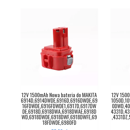
12V 1500mAh Nowa bateria do MAKITA
12V 1500
6914D,6914DWDE,6916D,6916DWDE,69
1050D,1
16FDWDE,6916FDWDE1,6917D,6917DW
0DWD,40
DE,6918D,6918DWA,6918DWAE,6918D
4331D,4
WD,6918DWDE,6918DWF,6918DWFE,69
,4331DZ
18FDWDE,6980FD