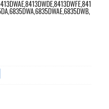
8413DWAE,8413DWDE,8413DWFE,841
5DA,6835DWA,6835DWAE,6835DWB,
,8413DWDE,8413DWFE,8414DWFE,6835D,6835DA,6835DWA,6835