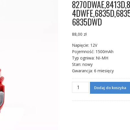
8270DWAE,8413D,
4DWFE,6835D,683
6835DWD
88,00
zł
Napięcie: 12V
Pojemność: 1500mAh
Typ ogniwa: NI-MH
Stan: nowy
Gwarancja: 6 miesięcy
ilość
Dodaj do koszyka
12V
1500mAh
Nowa
bateria
do
MAKITA
8270DWAE,8413D,8413DWAE