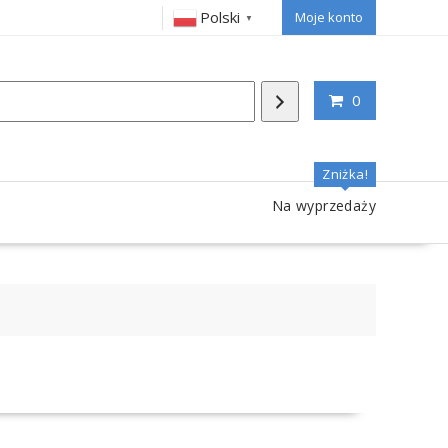
Polski
Moje konto
▼
0
Zniżka!
Na wyprzedaży