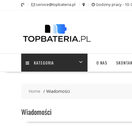
Skip
service@topbateria.pl
Godziny pracy - 10: 
to
content
KATEGORIA
O NAS
SKONTAK
Home
Wiadomości
Wiadomości