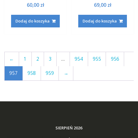
60,00
zł
69,00
zł
Dodaj do koszyka
Dodaj do koszyka
←
1
2
3
…
954
955
956
957
958
959
→
SIERPIEŃ 2026