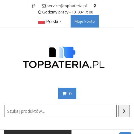
Skip
service@topbateria.pl
to
Godziny pracy - 10: 00-17: 00
content
Polski
Moje konto
▼
0