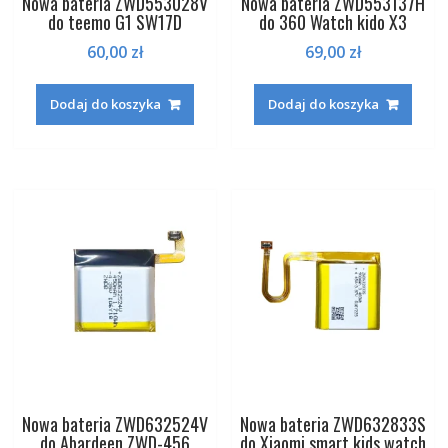
Nowa bateria ZWD553028V
Nowa bateria ZWD553137H
do teemo G1 SW17D
do 360 Watch kido X3
60,00
zł
69,00
zł
Dodaj do koszyka
Dodaj do koszyka
Nowa bateria ZWD632524V
Nowa bateria ZWD632833S
do Abardeen ZWD-456
do Xiaomi smart kids watch